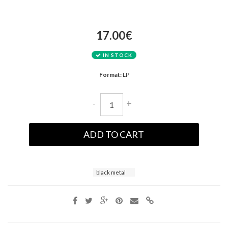
17.00€
IN STOCK
Format:
LP
-
+
ADD TO CART
black metal