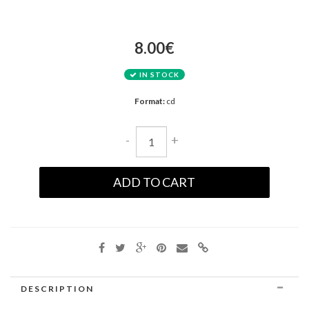
8.00€
IN STOCK
Format:
cd
-
+
ADD TO CART
DESCRIPTION