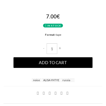
7.00€
IN STOCK
Format:
tape
-
+
ADD TO CART
noise
ALISA-YHTYE
russia